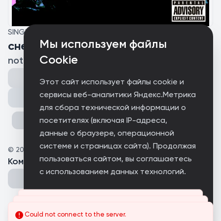
SINGLE
Мы используем файлы
снежная королева
Cookie
notelessboy
Этот сайт использует файлы cookie и
сервисы веб-аналитики Яндекс.Метрика
Поделиться
для сбора технической информации о
посетителях (включая IP-адреса,
данные о браузере, операционной
системе и страницах сайта). Продолжая
©
2025
notelessboy
пользоваться сайтом, вы соглашаетесь
Комментарии
(
0
)
с использованием данных технологий.
Принимаю
Could not connect to the server.