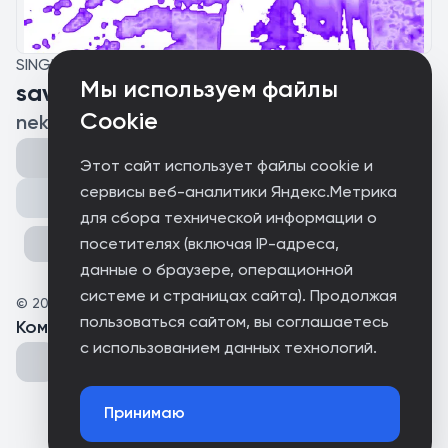
SINGLE
Мы используем файлы
saveme
Cookie
nekoslawa
Этот сайт использует файлы cookie и
сервисы веб-аналитики Яндекс.Метрика
Поделиться
для сбора технической информации о
посетителях (включая IP-адреса,
данные о браузере, операционной
системе и страницах сайта). Продолжая
©
2025
nekoslawa
пользоваться сайтом, вы соглашаетесь
Комментарии
(
0
)
с использованием данных технологий.
Принимаю