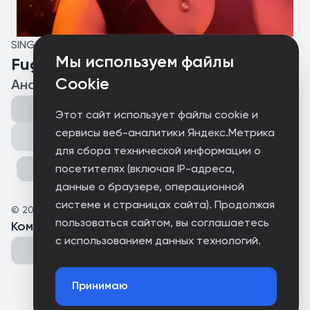
SINGLE
Мы используем файлы
Fuga_and _Jazz
Cookie
Анастасия (Козлова) Федулова
Этот сайт использует файлы cookie и
сервисы веб-аналитики Яндекс.Метрика
Поделиться
для сбора технической информации о
посетителях (включая IP-адреса,
данные о браузере, операционной
системе и страницах сайта). Продолжая
©
2025
Fuga_and _Jazz
пользоваться сайтом, вы соглашаетесь
Комментарии
(
0
)
с использованием данных технологий.
Принимаю