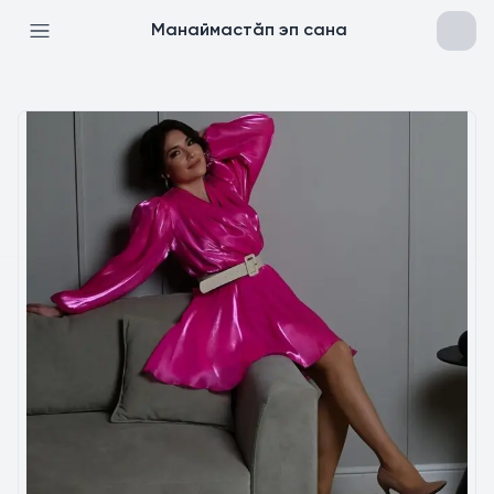
Манаймастӑп эп сана