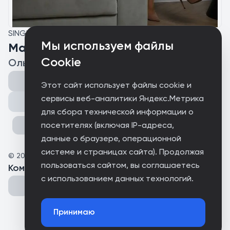
SINGLE
Мы используем файлы
Манаймастӑп эп сана
Cookie
Ольга Осипова
Этот сайт использует файлы cookie и
сервисы веб-аналитики Яндекс.Метрика
Поделиться
для сбора технической информации о
посетителях (включая IP-адреса,
данные о браузере, операционной
системе и страницах сайта). Продолжая
©
2025
Палан
пользоваться сайтом, вы соглашаетесь
Комментарии
(
0
)
с использованием данных технологий.
Принимаю