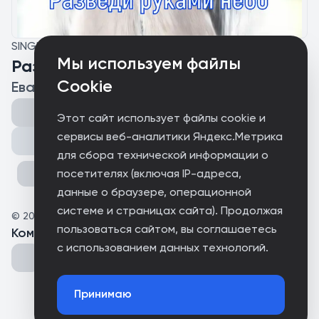
SINGLE
Мы используем файлы
Разведи руками небо
Cookie
Ева Сафонова
Этот сайт использует файлы cookie и
сервисы веб-аналитики Яндекс.Метрика
Поделиться
для сбора технической информации о
посетителях (включая IP-адреса,
данные о браузере, операционной
системе и страницах сайта). Продолжая
©
2025
Амайа
пользоваться сайтом, вы соглашаетесь
Комментарии
(
0
)
с использованием данных технологий.
Принимаю
Could not connect to the server.