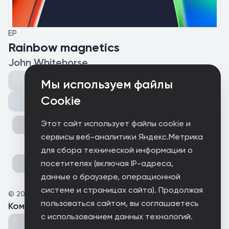
EP
Rainbow magnetics
John Whitehorse
Мы используем файлы
Cookie
Поделиться
Этот сайт использует файлы cookie и
сервисы веб-аналитики Яндекс.Метрика
для сбора технической информации о
посетителях (включая IP-адреса,
данные о браузере, операционной
системе и страницах сайта). Продолжая
©
2025
John Whitehorse
пользоваться сайтом, вы соглашаетесь
Комментарии
(
0
)
с использованием данных технологий.