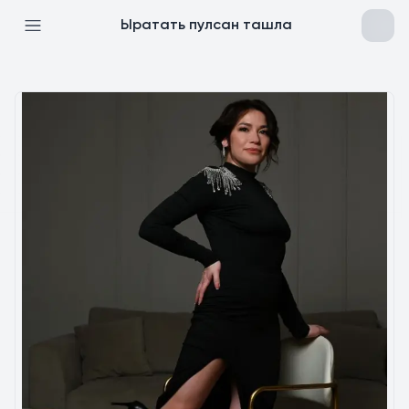
Ыратать пулсан ташла