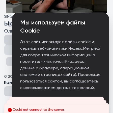
SINGLE
Мы используем файлы
Ыратать пулсан ташла
Cookie
Ольга Осипова
Этот сайт использует файлы cookie и
сервисы веб-аналитики Яндекс.Метрика
Поделиться
для сбора технической информации о
посетителях (включая IP-адреса,
данные о браузере, операционной
системе и страницах сайта). Продолжая
©
2025
Палан
пользоваться сайтом, вы соглашаетесь
Комментарии
(
0
)
с использованием данных технологий.
Принимаю
Could not connect to the server.