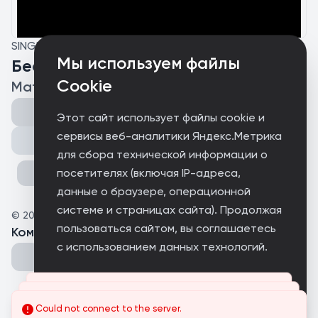
SINGLE
Мы используем файлы
Бессмертный полк
Cookie
Матрена Филипповна
Этот сайт использует файлы cookie и
сервисы веб-аналитики Яндекс.Метрика
Поделиться
для сбора технической информации о
посетителях (включая IP-адреса,
данные о браузере, операционной
системе и страницах сайта). Продолжая
©
2025
Матрена Филипповна
пользоваться сайтом, вы соглашаетесь
Комментарии
(
0
)
с использованием данных технологий.
Принимаю
Could not connect to the server.