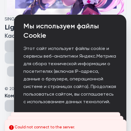
SINGLE
Мы используем файлы
Light Fly
Cookie
KadnikoR
Этот сайт использует файлы cookie и
сервисы веб-аналитики Яндекс.Метрика
Поделиться
для сбора технической информации о
посетителях (включая IP-адреса,
данные о браузере, операционной
системе и страницах сайта). Продолжая
©
2025
KadnikoR
пользоваться сайтом, вы соглашаетесь
Комментарии
(
0
)
с использованием данных технологий.
Принимаю
Could not connect to the server.