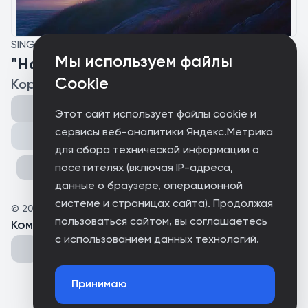
SINGLE
Мы используем файлы
"Hope"
Cookie
Корниенко Андрей
Этот сайт использует файлы cookie и
сервисы веб-аналитики Яндекс.Метрика
Поделиться
для сбора технической информации о
посетителях (включая IP-адреса,
данные о браузере, операционной
системе и страницах сайта). Продолжая
©
2025
darkroom
пользоваться сайтом, вы соглашаетесь
Комментарии
(
0
)
с использованием данных технологий.
Принимаю