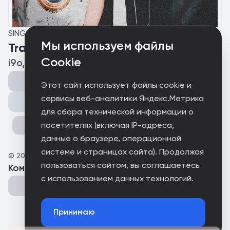
SINGLE
Мы используем файлы
Trap History
Cookie
i9o, Riot Thug
Этот сайт использует файлы cookie и
сервисы веб-аналитики Яндекс.Метрика
Поделиться
для сбора технической информации о
посетителях (включая IP-адреса,
данные о браузере, операционной
системе и страницах сайта). Продолжая
©
2025
i9oo
пользоваться сайтом, вы соглашаетесь
Комментарии
(
0
)
с использованием данных технологий.
Принимаю
Could not connect to the server.
Could not connect to the server.