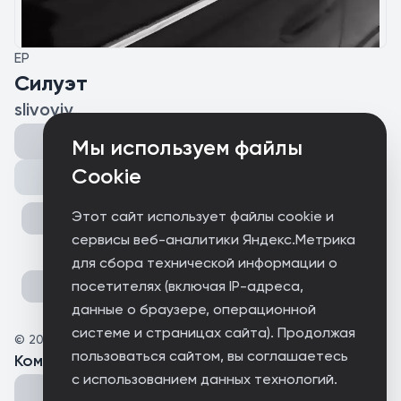
EP
Силуэт
slivoviy
Мы используем файлы
Cookie
Поделиться
Этот сайт использует файлы cookie и
сервисы веб-аналитики Яндекс.Метрика
для сбора технической информации о
посетителях (включая IP-адреса,
данные о браузере, операционной
системе и страницах сайта). Продолжая
©
2025
slivoviy
пользоваться сайтом, вы соглашаетесь
Комментарии
(
0
)
с использованием данных технологий.